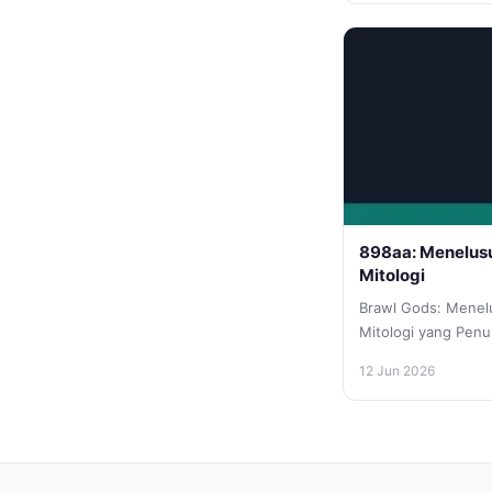
898aa: Menelusu
Mitologi
Brawl Gods: Menel
Mitologi yang Penuh
sering kali dipenu
12 Jun 2026
terasa...