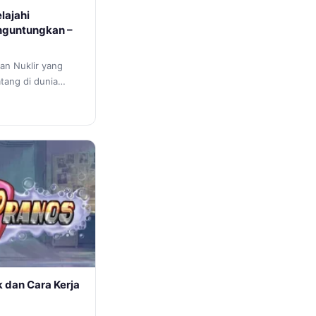
lajahi
nguntungkan –
an Nuklir yang
ang di dunia
ari Wicked Games
dan Cara Kerja