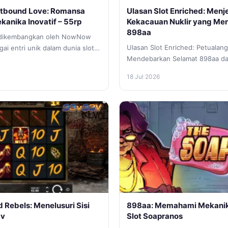
stbound Love: Romansa
Ulasan Slot Enriched: Menje
kanika Inovatif – 55rp
Kekacauan Nuklir yang Me
898aa
 dikembangkan oleh NowNow
Ulasan Slot Enriched: Petualang
ai entri unik dalam dunia slot
Mendebarkan Selamat 898aa dat
lap. Jika Anda sedang mencari...
Enriched, sebuah mahakarya d
18 Jul 2026
yang membawa...
d Rebels: Menelusuri Sisi
898aa: Memahami Mekanik 
3v
Slot Soapranos