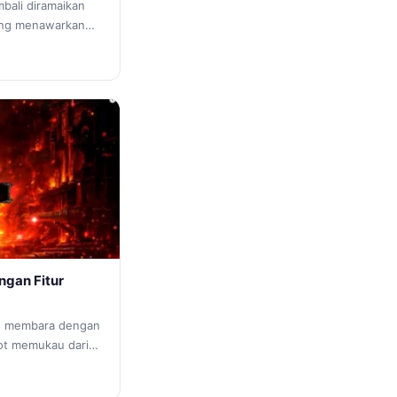
bali diramaikan
ang menawarkan
yang intens.
ngan Fitur
ng membara dengan
ot memukau dari
ei 2026....