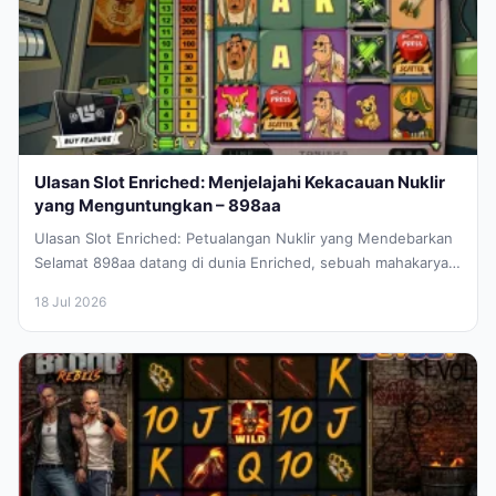
Ulasan Slot Enriched: Menjelajahi Kekacauan Nuklir
yang Menguntungkan – 898aa
Ulasan Slot Enriched: Petualangan Nuklir yang Mendebarkan
Selamat 898aa datang di dunia Enriched, sebuah mahakarya
dari Wicked Games yang membawa...
18 Jul 2026