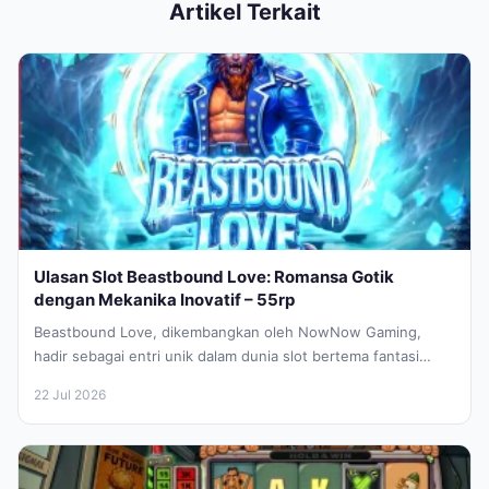
Artikel Terkait
Ulasan Slot Beastbound Love: Romansa Gotik
dengan Mekanika Inovatif – 55rp
Beastbound Love, dikembangkan oleh NowNow Gaming,
hadir sebagai entri unik dalam dunia slot bertema fantasi
gelap. Jika Anda sedang mencari...
22 Jul 2026