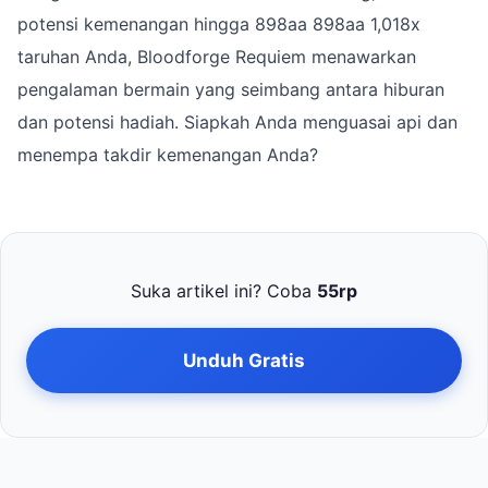
potensi kemenangan hingga 898aa 898aa 1,018x
taruhan Anda, Bloodforge Requiem menawarkan
pengalaman bermain yang seimbang antara hiburan
dan potensi hadiah. Siapkah Anda menguasai api dan
menempa takdir kemenangan Anda?
Suka artikel ini? Coba
55rp
Unduh Gratis