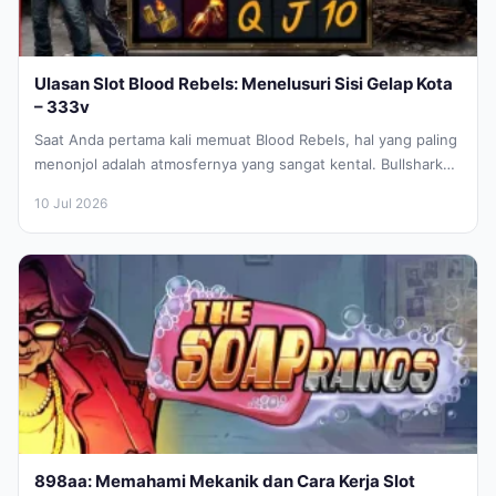
Ulasan Slot Blood Rebels: Menelusuri Sisi Gelap Kota
– 333v
Saat Anda pertama kali memuat Blood Rebels, hal yang paling
menonjol adalah atmosfernya yang sangat kental. Bullshark
Games membawa pemain...
10 Jul 2026
898aa: Memahami Mekanik dan Cara Kerja Slot