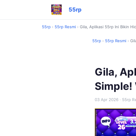
55rp
55rp
›
55rp Resmi
›
Gila, Aplikasi 55rp Ini Bikin 
55rp
›
55rp Resmi
›
Gil
Gila, Ap
Simple!
03 Apr 2026
· 55rp R