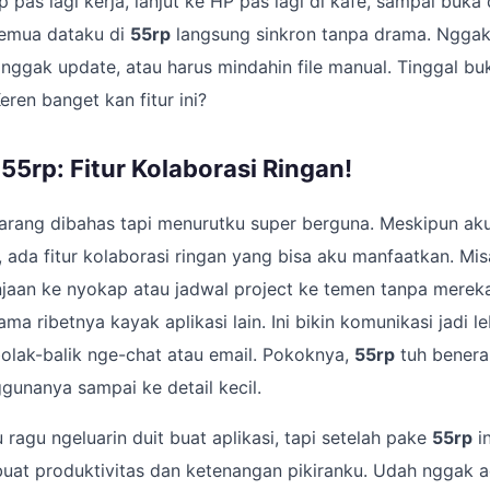
p pas lagi kerja, lanjut ke HP pas lagi di kafe, sampai buka d
semua dataku di
55rp
langsung sinkron tanpa drama. Nggak 
, nggak update, atau harus mindahin file manual. Tinggal b
eren banget kan fitur ini?
5rp: Fitur Kolaborasi Ringan!
 jarang dibahas tapi menurutku super berguna. Meskipun ak
, ada fitur kolaborasi ringan yang bisa aku manfaatkan. Mis
njaan ke nyokap atau jadwal project ke temen tanpa merek
ma ribetnya kayak aplikasi lain. Ini bikin komunikasi jadi l
bolak-balik nge-chat atau email. Pokoknya,
55rp
tuh beneran
unanya sampai ke detail kecil.
 ragu ngeluarin duit buat aplikasi, tapi setelah pake
55rp
in
 buat produktivitas dan ketenangan pikiranku. Udah nggak 