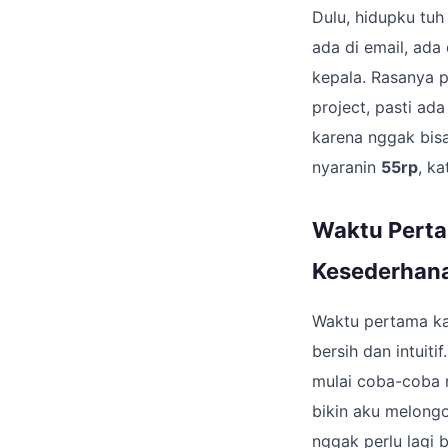
Dulu, hidupku tuh
ada di email, ada
kepala. Rasanya p
project, pasti ad
karena nggak bis
nyaranin
55rp
, ka
Waktu Perta
Kesederhan
Waktu pertama kal
bersih dan intuiti
mulai coba-coba m
bikin aku melong
nggak perlu lagi 