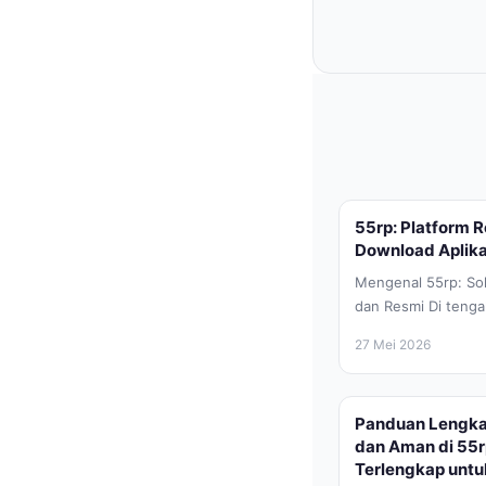
55rp: Platform 
Download Aplika
Mengenal 55rp: So
dan Resmi Di teng
teknologi mobile d
27 Mei 2026
platform...
Panduan Lengka
dan Aman di 55rp
Terlengkap untu