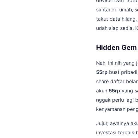
device. Dari lapto
santai di rumah, 
takut data hilang
udah siap sedia. K
Hidden Gem 5
Nah, ini nih yang
55rp
buat pribadi
share daftar bela
akun
55rp
yang sa
nggak perlu lagi 
kenyamanan pengg
Jujur, awalnya aku
investasi terbaik