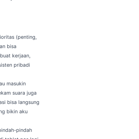
ioritas (penting,
an bisa
buat kerjaan,
isten pribadi
Mau masukin
ekam suara juga
asi bisa langsung
ng bikin aku
pindah-pindah