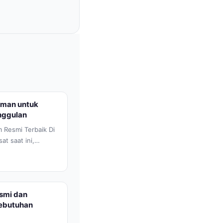
Aman untuk
nggulan
 Resmi Terbaik Di
at saat ini,
atau aplikasi...
smi dan
ebutuhan