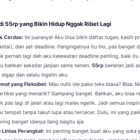
 di 55rp yang Bikin Hidup Nggak Ribet Lagi
s Cerdas:
Ini juaranya! Aku bisa bikin daftar tugas, kasih pr
ntai), dan set deadline. Pengingatnya itu lho, pas banget d
k pernah lagi deh aku kelewatan deadline penting, baik itu 
au bahkan sekadar janjian sama temen.
55rp
beneran jadi as
 sigap dan selalu ingetin aku.
mat yang Fleksibel:
Mau nulis ide pake teks biasa? Bisa. 
artikel yang menarik? Gampang banget. Bahkan, aku bisa r
 pas lagi di jalan atau lagi males ngetik. Jadi semua inspir
u tempat tanpa takut lupa atau tercecer. Dulu, ini yang pali
ering banget idenya ilang begitu aja.
b Lintas Perangkat:
Ini penting banget buat aku yang suka 