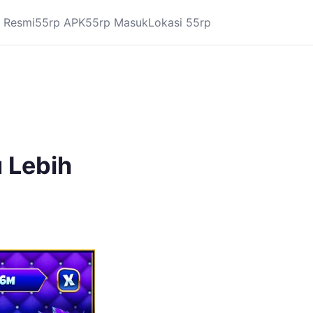
 Resmi
55rp APK
55rp Masuk
Lokasi 55rp
u Lebih