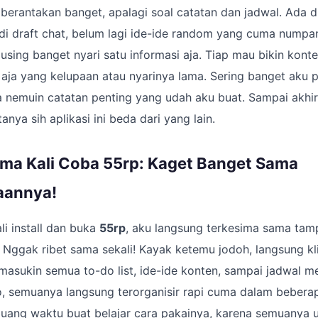
 berantakan banget, apalagi soal catatan dan jadwal. Ada di
 di draft chat, belum lagi ide-ide random yang cuma numpa
using banget nyari satu informasi aja. Tiap mau bikin konte
a aja yang kelupaan atau nyarinya lama. Sering banget aku p
a nemuin catatan penting yang udah aku buat. Sampai akhi
tanya sih aplikasi ini beda dari yang lain.
ma Kali Coba 55rp: Kaget Banget Sama
aannya!
i install dan buka
55rp
, aku langsung terkesima sama tam
f. Nggak ribet sama sekali! Kayak ketemu jodoh, langsung kli
asukin semua to-do list, ide-ide konten, sampai jadwal m
o, semuanya langsung terorganisir rapi cuma dalam bebera
buang waktu buat belajar cara pakainya, karena semuanya u