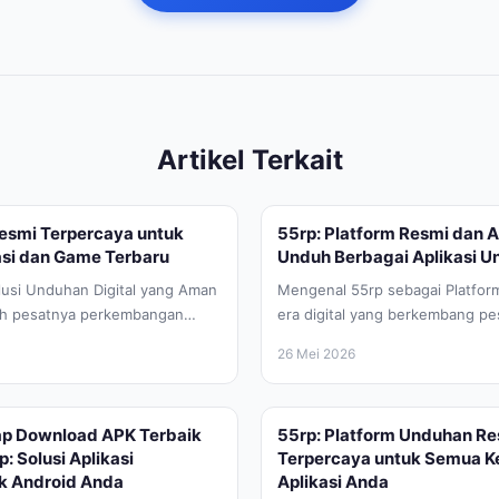
Artikel Terkait
Resmi Terpercaya untuk
55rp: Platform Resmi dan 
si dan Game Terbaru
Unduh Berbagai Aplikasi U
lusi Unduhan Digital yang Aman
Mengenal 55rp sebagai Platform
ah pesatnya perkembangan
era digital yang berkembang pes
an desktop, kebutuhan akan
kebutuhan akan perangkat lunak 
26 Mei 2026
p Download APK Terbaik
55rp: Platform Unduhan Re
: Solusi Aplikasi
Terpercaya untuk Semua K
k Android Anda
Aplikasi Anda