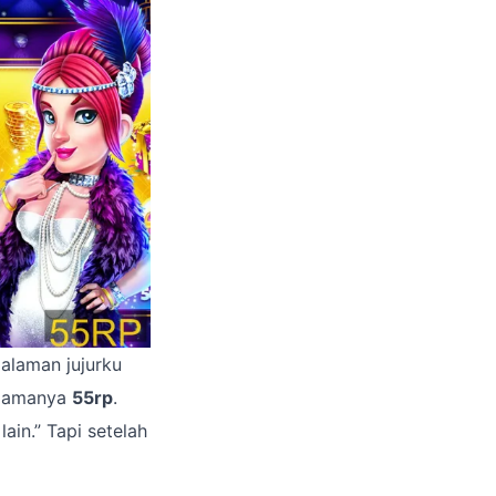
galaman jujurku
 Namanya
55rp
.
ain.” Tapi setelah