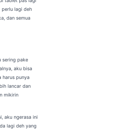
i tablet pas lagi
perlu lagi deh
uka, dan semua
u sering pake
alnya, aku bisa
a harus punya
ebih lancar dan
 mikirin
i, aku ngerasa ini
ada lagi deh yang